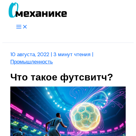
Перейти
к
содержимому
Main
Menu
Поиск
10 августа, 2022
|
3 минут чтения
|
Промышленность
Что такое футсвитч?