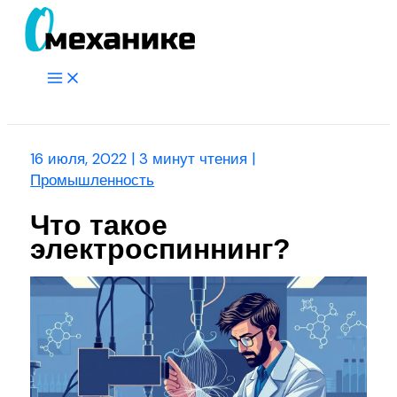
Перейти
к
содержимому
Main
Menu
Поиск
16 июля, 2022
|
3 минут чтения
|
Промышленность
Что такое
электроспиннинг?