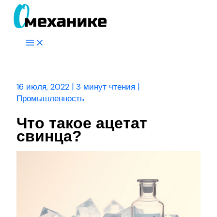
Перейти
к
содержимому
Main
Menu
Поиск
16 июля, 2022
|
3 минут чтения
|
Промышленность
Что такое ацетат
свинца?