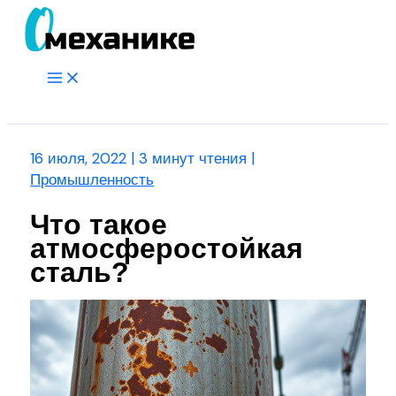
Перейти
к
содержимому
Main
Menu
Поиск
16 июля, 2022
|
3 минут чтения
|
Промышленность
Что такое
атмосферостойкая
сталь?